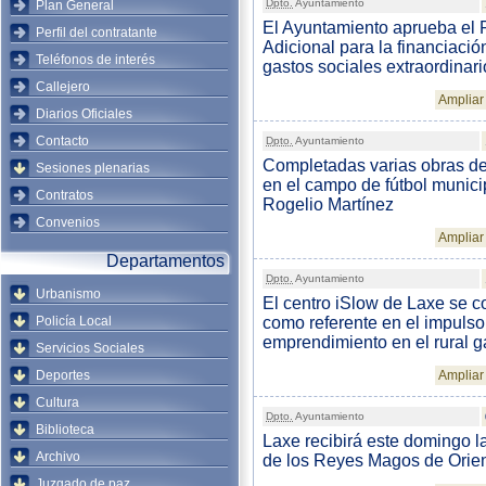
Dpto.
Ayuntamiento
Plan General
El Ayuntamiento aprueba el
Perfil del contratante
Adicional para la financiació
Teléfonos de interés
gastos sociales extraordinari
Callejero
Ampliar 
Diarios Oficiales
Contacto
Dpto.
Ayuntamiento
Completadas varias obras d
Sesiones plenarias
en el campo de fútbol munici
Contratos
Rogelio Martínez
Convenios
Ampliar 
Departamentos
Dpto.
Ayuntamiento
Urbanismo
El centro iSlow de Laxe se c
Policía Local
como referente en el impulso
emprendimiento en el rural g
Servicios Sociales
Deportes
Ampliar 
Cultura
Dpto.
Ayuntamiento
Biblioteca
Laxe recibirá este domingo la
Archivo
de los Reyes Magos de Orie
Juzgado de paz