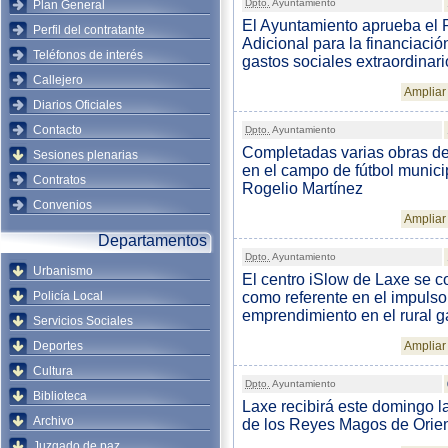
Dpto.
Ayuntamiento
Plan General
El Ayuntamiento aprueba el
Perfil del contratante
Adicional para la financiació
Teléfonos de interés
gastos sociales extraordinari
Callejero
Ampliar 
Diarios Oficiales
Contacto
Dpto.
Ayuntamiento
Completadas varias obras d
Sesiones plenarias
en el campo de fútbol munici
Contratos
Rogelio Martínez
Convenios
Ampliar 
Departamentos
Dpto.
Ayuntamiento
Urbanismo
El centro iSlow de Laxe se c
Policía Local
como referente en el impulso
emprendimiento en el rural g
Servicios Sociales
Deportes
Ampliar 
Cultura
Dpto.
Ayuntamiento
Biblioteca
Laxe recibirá este domingo la
Archivo
de los Reyes Magos de Orie
Juzgado de paz