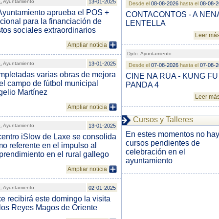
.
Ayuntamiento
13-01-2025
Desde el
08-08-2026
hasta el
08-08-
Ayuntamiento aprueba el POS +
CONTACONTOS - A NEN
cional para la financiación de
LENTELLA
tos sociales extraordinarios
Leer má
Ampliar noticia
Dpto.
Ayuntamiento
.
Ayuntamiento
13-01-2025
Desde el
07-08-2026
hasta el
07-08-
pletadas varias obras de mejora
CINE NA RÚA - KUNG FU
el campo de fútbol municipal
PANDA 4
elio Martínez
Leer má
Ampliar noticia
Cursos y Talleres
.
Ayuntamiento
13-01-2025
En estes momentos no ha
centro iSlow de Laxe se consolida
cursos pendientes de
o referente en el impulso al
celebración en el
rendimiento en el rural gallego
ayuntamiento
Ampliar noticia
.
Ayuntamiento
02-01-2025
e recibirá este domingo la visita
los Reyes Magos de Oriente