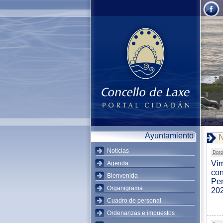
Ayuntamiento
N
Noticias
Dpto
Vim
Agenda
con
Bienvenida
Pen
Organigrama
20
Cuadro de personal
Ordenanzas e impuestos