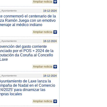
Ampliar noticia
.
Ayuntamiento
19-12-2024
e conmemoró el centenario de la
aza Ramón Juega con un emotivo
enaje al médico indiano
Ampliar noticia
.
Ayuntamiento
18-12-2024
vención del gasto corriente
anciado por el POS + 2024 de la
utación da Coruña al Concello
 Laxe
Ampliar noticia
.
Ayuntamiento
18-12-2024
Ayuntamiento de Laxe lanza la
mpaña de Nadal en el Comercio
4/2025’ para dinamizar las
pras locales
Ampliar noticia