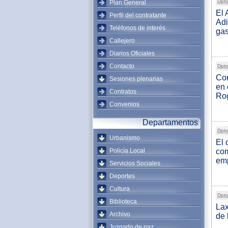
Dpto
Plan General
El 
Perfil del contratante
Adi
Teléfonos de interés
gas
Callejero
Diarios Oficiales
Contacto
Dpto
Com
Sesiones plenarias
en 
Contratos
Rog
Convenios
Departamentos
Dpto
Urbanismo
El 
Policía Local
com
emp
Servicios Sociales
Deportes
Cultura
Dpto
Biblioteca
Lax
Archivo
de 
Juzgado de paz