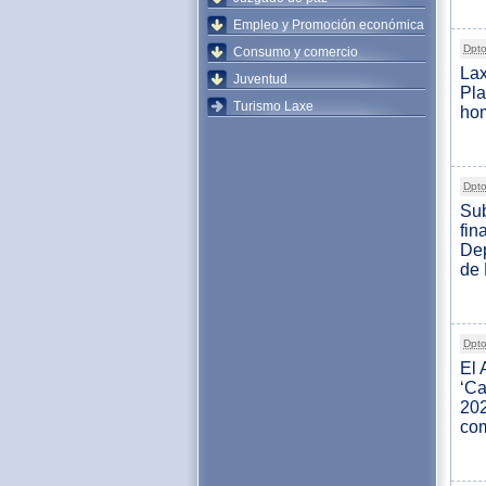
Empleo y Promoción económica
Dpto
Consumo y comercio
Lax
Juventud
Pl
Turismo Laxe
hom
Dpto
Sub
fin
Dep
de
Dpto
El 
‘Ca
202
com