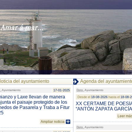
oticia del ayuntamiento
Agenda del ayuntamient
.
Ayuntamiento
17-01-2025
Dpto.
Ayuntamiento
ianzo y Laxe llevan de manera
Desde el
18-08-2026
hasta el
18-08-
junta el paisaje protegido de los
XX CERTAME DE POESÍ
edos de Pasarela y Traba a Fitur
“ANTÓN ZAPATA GARCÍA
25
Leer má
Ampliar noticia
Dpto.
Ayuntamiento