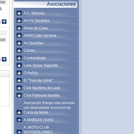
2026
Asociaciones
A
A.C. Maruxía
AA VV Serantes
s
Amas de Casa
ANPA Cabo da Area
2026
As Quenllas
Cáritas
Contramínate
s
Laxe Quere Tapearte
O Peñón
El "Tren da Unha"
y
Club Marítimo de Laxe
Club Patinaxe Nordés
Asociación Íntegro das persoas
con diversidade funcional da
Costa da Morte
A.MAREAS VIVAS
A, MOTO CLUB
MOTONOLOMBO