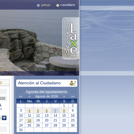
galego
castellano
o
Atención al Ciudadano
Agenda del ayuntamiento
<<
<
Agosto de 2026
>
>>
2026
L
Ma
Mi
J
V
S
D
A
1
2
”
3
9
4
5
6
7
8
10
11
12
13
14
15
16
s
17
19
20
21
22
23
18
24
25
26
27
28
29
30
31