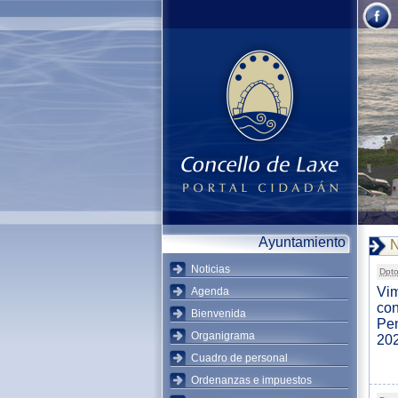
Ayuntamiento
N
Noticias
Dpto
Vim
Agenda
con
Bienvenida
Pen
Organigrama
20
Cuadro de personal
Ordenanzas e impuestos