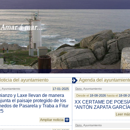
oticia del ayuntamiento
Agenda del ayuntamient
.
Ayuntamiento
17-01-2025
Dpto.
Ayuntamiento
ianzo y Laxe llevan de manera
Desde el
18-08-2026
hasta el
18-08-
junta el paisaje protegido de los
XX CERTAME DE POESÍ
edos de Pasarela y Traba a Fitur
“ANTÓN ZAPATA GARCÍA
25
Leer má
Ampliar noticia
Dpto.
Ayuntamiento