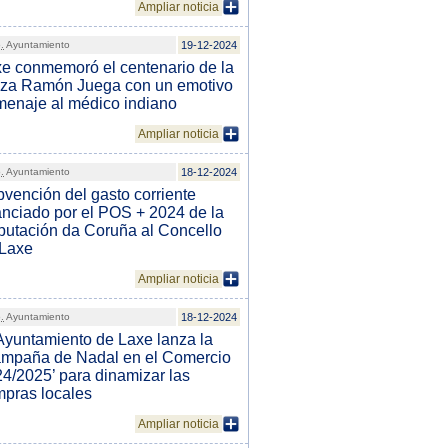
Ampliar noticia
.
Ayuntamiento
19-12-2024
e conmemoró el centenario de la
aza Ramón Juega con un emotivo
enaje al médico indiano
Ampliar noticia
.
Ayuntamiento
18-12-2024
vención del gasto corriente
anciado por el POS + 2024 de la
utación da Coruña al Concello
 Laxe
Ampliar noticia
.
Ayuntamiento
18-12-2024
Ayuntamiento de Laxe lanza la
mpaña de Nadal en el Comercio
4/2025’ para dinamizar las
pras locales
Ampliar noticia