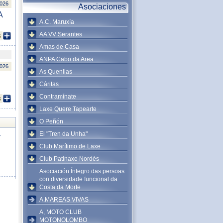
2026
Asociaciones
A
A.C. Maruxía
AA VV Serantes
s
Amas de Casa
ANPA Cabo da Area
2026
As Quenllas
Cáritas
Contramínate
s
Laxe Quere Tapearte
O Peñón
El "Tren da Unha"
y
Club Marítimo de Laxe
Club Patinaxe Nordés
Asociación Íntegro das persoas
con diversidade funcional da
Costa da Morte
A.MAREAS VIVAS
A, MOTO CLUB
MOTONOLOMBO