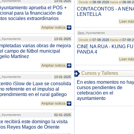
.
Ayuntamiento
13-01-2025
Desde el
08-08-2026
hasta el
08-08-
Ayuntamiento aprueba el POS +
CONTACONTOS - A NEN
cional para la financiación de
LENTELLA
tos sociales extraordinarios
Leer má
Ampliar noticia
Dpto.
Ayuntamiento
.
Ayuntamiento
13-01-2025
Desde el
07-08-2026
hasta el
07-08-
pletadas varias obras de mejora
CINE NA RÚA - KUNG FU
el campo de fútbol municipal
PANDA 4
elio Martínez
Leer má
Ampliar noticia
Cursos y Talleres
.
Ayuntamiento
13-01-2025
En estes momentos no ha
centro iSlow de Laxe se consolida
cursos pendientes de
o referente en el impulso al
celebración en el
rendimiento en el rural gallego
ayuntamiento
Ampliar noticia
.
Ayuntamiento
02-01-2025
e recibirá este domingo la visita
los Reyes Magos de Oriente