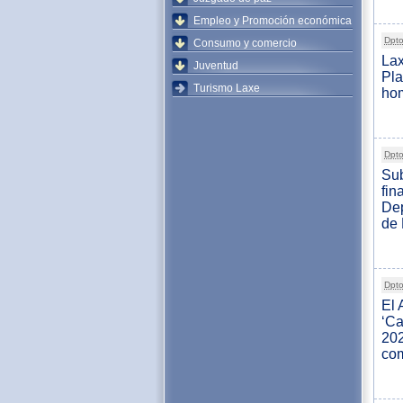
Empleo y Promoción económica
Dpto
Consumo y comercio
Lax
Juventud
Pl
Turismo Laxe
hom
Dpto
Sub
fin
Dep
de
Dpto
El 
‘Ca
202
com