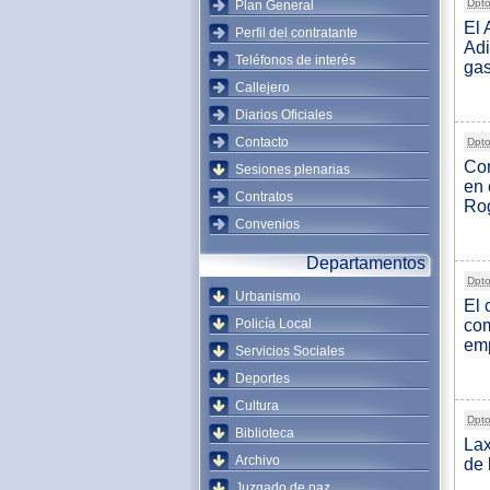
Dpto
Plan General
El 
Perfil del contratante
Adi
Teléfonos de interés
gas
Callejero
Diarios Oficiales
Contacto
Dpto
Com
Sesiones plenarias
en 
Contratos
Rog
Convenios
Departamentos
Dpto
Urbanismo
El 
Policía Local
com
emp
Servicios Sociales
Deportes
Cultura
Dpto
Biblioteca
Lax
Archivo
de 
Juzgado de paz