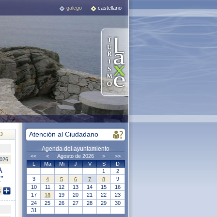
galego
castellano
o
Atención al Ciudadano
Agenda del ayuntamiento
<<
<
Agosto de 2026
>
>>
2026
L
Ma
Mi
J
V
S
D
A
1
2
”
3
9
4
5
6
7
8
10
11
12
13
14
15
16
s
17
19
20
21
22
23
18
24
25
26
27
28
29
30
31