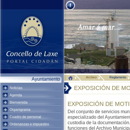
Archivo
Reglamento
Ayuntamiento
EXPOSICIÓN DE M
Noticias
Agenda
Bienvenida
EXPOSICIÓN DE MOT
Organigrama
Del conjunto de servicios muni
especializado del Ayuntamiento
Cuadro de personal
custodia de la documentación.
Ordenanzas e impuestos
funciones del Archivo Municipa