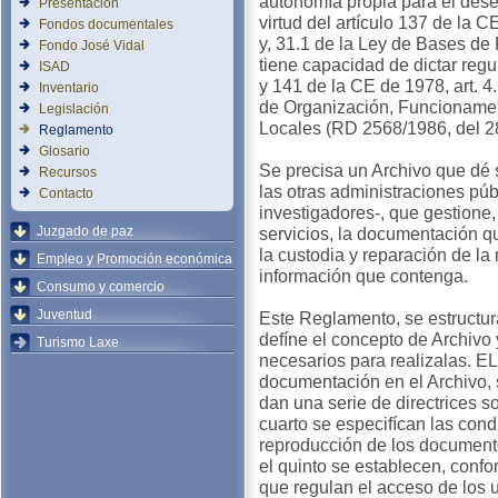
autonomía propia para el des
Presentación
virtud del artículo 137 de la C
Fondos documentales
y, 31.1 de la Ley de Bases de 
Fondo José Vidal
tiene capacidad de dictar reg
ISAD
y 141 de la CE de 1978, art. 4
Inventario
de Organización, Funcionamen
Legislación
Locales (RD 2568/1986, del 2
Reglamento
Glosario
Se precisa un Archivo que dé s
Recursos
las otras administraciones púb
Contacto
investigadores-, que gestione,
Juzgado de paz
servicios, la documentación q
la custodia y reparación de la
Empleo y Promoción económica
información que contenga.
Consumo y comercio
Juventud
Este Reglamento, se estructura
defíne el concepto de Archivo 
Turismo Laxe
necesarios para realizalas. EL
documentación en el Archivo, 
dan una serie de directrices s
cuarto se especifícan las cond
reproducción de los documento
el quinto se establecen, confo
que regulan el acceso de los u