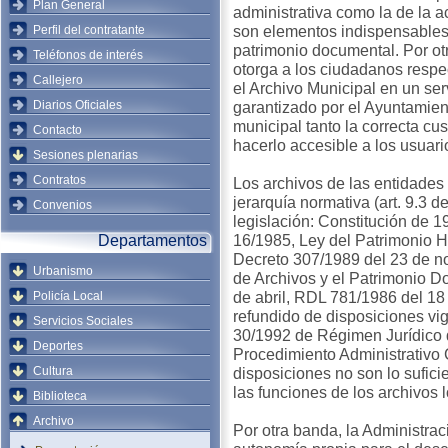
Plan General
administrativa como la de la a
son elementos indispensables l
Perfil del contratante
patrimonio documental. Por otr
Teléfonos de interés
otorga a los ciudadanos respec
Callejero
el Archivo Municipal en un ser
Diarios Oficiales
garantizado por el Ayuntamient
municipal tanto la correcta c
Contacto
hacerlo accesible a los usuari
Sesiones plenarias
Contratos
Los archivos de las entidades 
jerarquía normativa (art. 9.3 d
Convenios
legislación: Constitución de 1
16/1985, Ley del Patrimonio Hi
Departamentos
Decreto 307/1989 del 23 de no
Urbanismo
de Archivos y el Patrimonio D
de abril, RDL 781/1986 del 18 
Policía Local
refundido de disposiciones vi
Servicios Sociales
30/1992 de Régimen Jurídico 
Deportes
Procedimiento Administrativo
Cultura
disposiciones no son lo sufici
las funciones de los archivos 
Biblioteca
Archivo
Por otra banda, la Administra