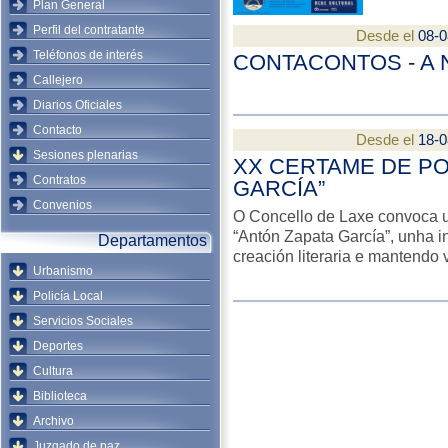
Plan General
Perfil del contratante
Desde el
08-0
Teléfonos de interés
CONTACONTOS - A 
Callejero
Diarios Oficiales
Contacto
Desde el
18-0
Sesiones plenarias
XX CERTAME DE PO
Contratos
GARCÍA”
Convenios
O Concello de Laxe convoca 
“Antón Zapata García”, unha 
Departamentos
creación literaria e mantendo
Urbanismo
Policía Local
Servicios Sociales
Deportes
Cultura
Biblioteca
Archivo
Juzgado de paz