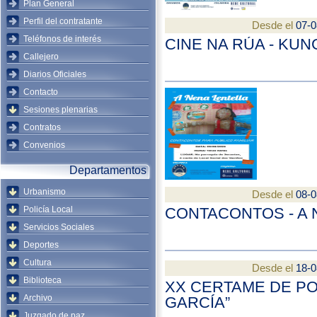
Plan General
Perfil del contratante
Desde el
07-0
Teléfonos de interés
CINE NA RÚA - KUN
Callejero
Diarios Oficiales
Contacto
Sesiones plenarias
Contratos
Convenios
Departamentos
Urbanismo
Desde el
08-0
Policía Local
CONTACONTOS - A 
Servicios Sociales
Deportes
Cultura
Desde el
18-0
Biblioteca
XX CERTAME DE PO
Archivo
GARCÍA”
Juzgado de paz