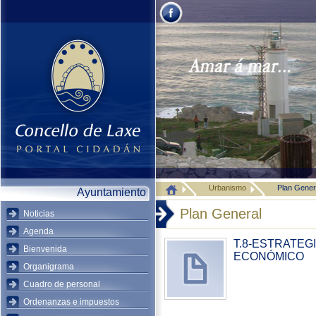
Urbanismo
Plan Gener
Ayuntamiento
Plan General
Noticias
Agenda
T.8-ESTRATEG
Bienvenida
ECONÓMICO
Organigrama
Cuadro de personal
Ordenanzas e impuestos