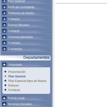
Plan General
Perfil del contratante
Teléfonos de interés
Callejero
Diarios Oficiales
Contacto
Sesiones plenarias
Contratos
Convenios
Departamentos
Urbanismo
Presentación
Plan General
Plan Especial Agra de Abaixo
Enlaces
Contacto
Policía Local
Servicios Sociales