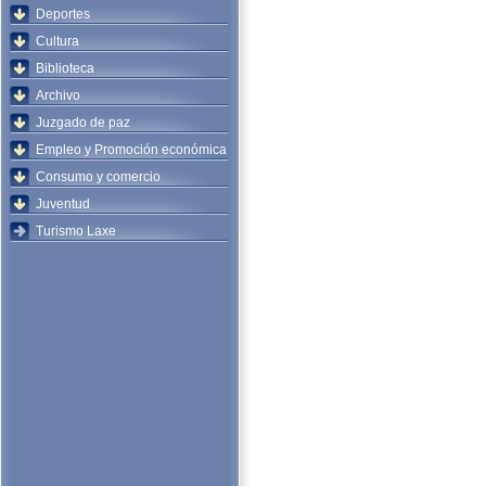
Deportes
Cultura
Biblioteca
Archivo
Juzgado de paz
Empleo y Promoción económica
Consumo y comercio
Juventud
Turismo Laxe