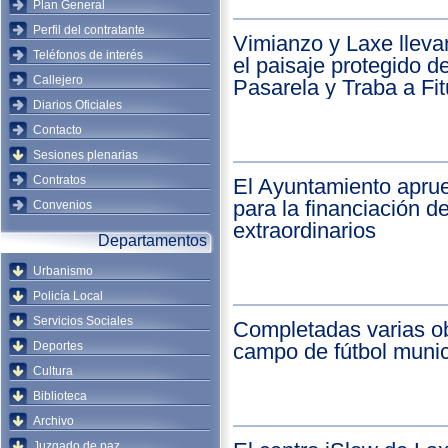
Plan General
Perfil del contratante
Vimianzo y Laxe llev
Teléfonos de interés
el paisaje protegido 
Callejero
Pasarela y Traba a Fi
Diarios Oficiales
Contacto
Sesiones plenarias
Contratos
El Ayuntamiento apru
para la financiación d
Convenios
extraordinarios
Departamentos
Urbanismo
Policía Local
Servicios Sociales
Completadas varias ob
Deportes
campo de fútbol munic
Cultura
Biblioteca
Archivo
Juzgado de paz