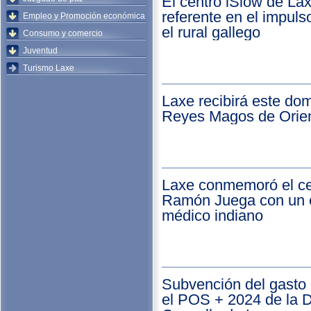
El centro iSlow de La
referente en el impul
Empleo y Promoción económica
el rural gallego
Consumo y comercio
Juventud
Turismo Laxe
Laxe recibirá este dom
Reyes Magos de Orie
Laxe conmemoró el ce
Ramón Juega con un 
médico indiano
Subvención del gasto 
el POS + 2024 de la 