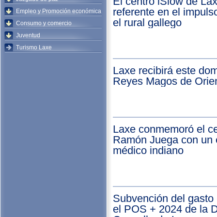
El centro iSlow de La
referente en el impul
Empleo y Promoción económica
el rural gallego
Consumo y comercio
Juventud
Turismo Laxe
Laxe recibirá este dom
Reyes Magos de Orie
Laxe conmemoró el ce
Ramón Juega con un 
médico indiano
Subvención del gasto 
el POS + 2024 de la 