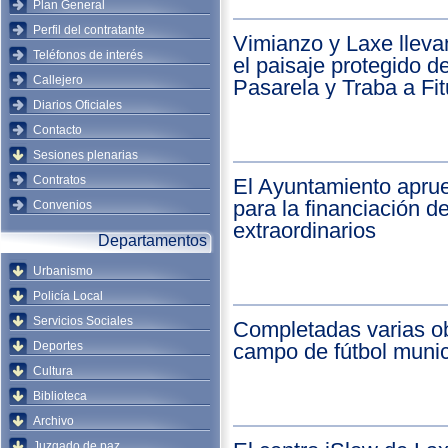
Plan General
Perfil del contratante
Vimianzo y Laxe llev
Teléfonos de interés
el paisaje protegido 
Callejero
Pasarela y Traba a Fi
Diarios Oficiales
Contacto
Sesiones plenarias
Contratos
El Ayuntamiento apru
para la financiación d
Convenios
extraordinarios
Departamentos
Urbanismo
Policía Local
Servicios Sociales
Completadas varias ob
Deportes
campo de fútbol munic
Cultura
Biblioteca
Archivo
Juzgado de paz