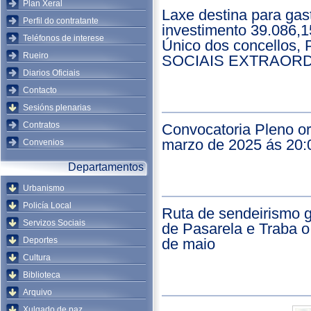
Plan Xeral
Laxe destina para gas
Perfil do contratante
investimento 39.086,1
Teléfonos de interese
Único dos concello
Rueiro
SOCIAIS EXTRAORD
Diarios Oficiais
Contacto
Sesións plenarias
Contratos
Convocatoria Pleno or
marzo de 2025 ás 20:
Convenios
Departamentos
Urbanismo
Policía Local
Ruta de sendeirismo 
Servizos Sociais
de Pasarela e Traba 
Deportes
de maio
Cultura
Biblioteca
Arquivo
Xulgado de paz