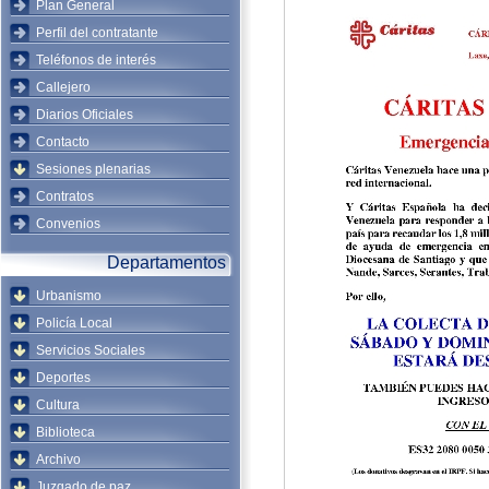
Plan General
Perfil del contratante
Teléfonos de interés
Callejero
Diarios Oficiales
Contacto
Sesiones plenarias
Contratos
Convenios
Departamentos
Urbanismo
Policía Local
Servicios Sociales
Deportes
Cultura
Biblioteca
Archivo
Juzgado de paz