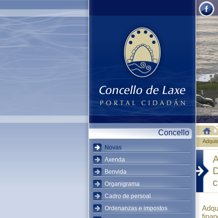
Concello
Adquis
Novas
A
Axenda
D
Benvida
c
Organigrama
Cadro de persoal
Adqu
Ordenanzas e impostos
fina