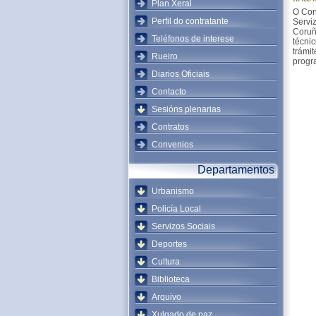
Plan Xeral
O Con
Perfil do contratante
Servi
Coruñ
Teléfonos de interese
técnic
trámit
Rueiro
progr
Diarios Oficiais
Contacto
Sesións plenarias
Contratos
Convenios
Departamentos
Urbanismo
Policía Local
Servizos Sociais
Deportes
Cultura
Biblioteca
Arquivo
Xulgado de paz