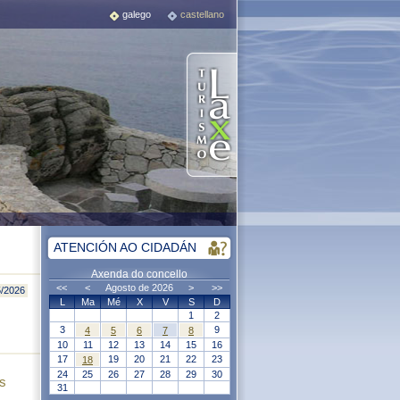
galego
castellano
ATENCIÓN AO CIDADÁN
Axenda do concello
<<
<
Agosto de 2026
>
>>
5/2026
L
Ma
Mé
X
V
S
D
1
2
3
9
4
5
6
7
8
10
11
12
13
14
15
16
17
19
20
21
22
23
18
24
25
26
27
28
29
30
is
31