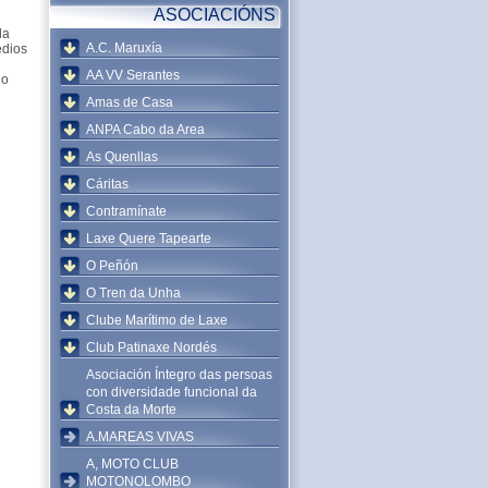
ASOCIACIÓNS
da
A.C. Maruxía
edios
AA VV Serantes
do
Amas de Casa
ANPA Cabo da Area
As Quenllas
Cáritas
Contramínate
Laxe Quere Tapearte
O Peñón
O Tren da Unha
Clube Marítimo de Laxe
Club Patinaxe Nordés
Asociación Íntegro das persoas
con diversidade funcional da
Costa da Morte
A.MAREAS VIVAS
A, MOTO CLUB
MOTONOLOMBO