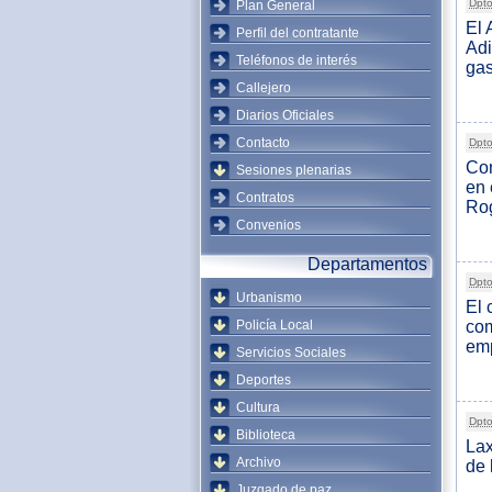
Dpto
Plan General
El 
Perfil del contratante
Adi
Teléfonos de interés
gas
Callejero
Diarios Oficiales
Contacto
Dpto
Com
Sesiones plenarias
en 
Contratos
Rog
Convenios
Departamentos
Dpto
Urbanismo
El 
Policía Local
com
emp
Servicios Sociales
Deportes
Cultura
Dpto
Biblioteca
Lax
Archivo
de 
Juzgado de paz