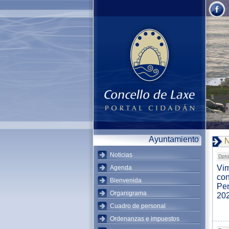
Ayuntamiento
N
Noticias
Dpto
Vim
Agenda
con
Bienvenida
Pen
Organigrama
20
Cuadro de personal
Ordenanzas e impuestos