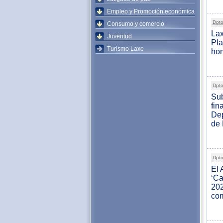
Empleo y Promoción económica
Dpto
Consumo y comercio
Lax
Juventud
Pl
Turismo Laxe
hom
Dpto
Sub
fin
Dep
de
Dpto
El 
‘Ca
202
com