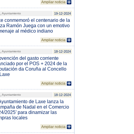
Ampliar noticia
.
Ayuntamiento
19-12-2024
e conmemoró el centenario de la
aza Ramón Juega con un emotivo
enaje al médico indiano
Ampliar noticia
.
Ayuntamiento
18-12-2024
vención del gasto corriente
anciado por el POS + 2024 de la
utación da Coruña al Concello
 Laxe
Ampliar noticia
.
Ayuntamiento
18-12-2024
Ayuntamiento de Laxe lanza la
mpaña de Nadal en el Comercio
4/2025’ para dinamizar las
pras locales
Ampliar noticia