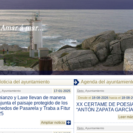
oticia del ayuntamiento
Agenda del ayuntamient
.
Ayuntamiento
17-01-2025
Dpto.
Ayuntamiento
ianzo y Laxe llevan de manera
Desde el
18-08-2026
hasta el
18-08-
junta el paisaje protegido de los
XX CERTAME DE POESÍ
edos de Pasarela y Traba a Fitur
“ANTÓN ZAPATA GARCÍA
25
Leer má
Ampliar noticia
Dpto.
Ayuntamiento