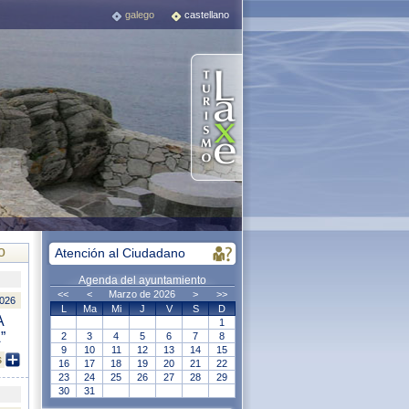
galego
castellano
o
Atención al Ciudadano
Agenda del ayuntamiento
<<
<
Marzo de 2026
>
>>
2026
L
Ma
Mi
J
V
S
D
A
1
”
2
3
4
5
6
7
8
9
10
11
12
13
14
15
s
16
17
18
19
20
21
22
23
24
25
26
27
28
29
30
31