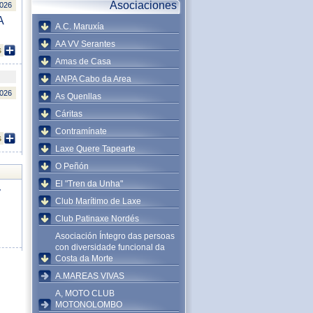
Asociaciones
2026
A
A.C. Maruxía
AA VV Serantes
s
Amas de Casa
ANPA Cabo da Area
2026
As Quenllas
Cáritas
Contramínate
s
Laxe Quere Tapearte
O Peñón
El "Tren da Unha"
y
Club Marítimo de Laxe
Club Patinaxe Nordés
Asociación Íntegro das persoas
con diversidade funcional da
Costa da Morte
A.MAREAS VIVAS
A, MOTO CLUB
MOTONOLOMBO