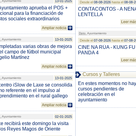
.
Ayuntamiento
13-01-2025
Desde el
08-08-2026
hasta el
08-08-
Ayuntamiento aprueba el POS +
CONTACONTOS - A NEN
cional para la financiación de
LENTELLA
tos sociales extraordinarios
Leer má
Ampliar noticia
Dpto.
Ayuntamiento
.
Ayuntamiento
13-01-2025
Desde el
07-08-2026
hasta el
07-08-
pletadas varias obras de mejora
CINE NA RÚA - KUNG FU
el campo de fútbol municipal
PANDA 4
elio Martínez
Leer má
Ampliar noticia
Cursos y Talleres
.
Ayuntamiento
13-01-2025
En estes momentos no ha
centro iSlow de Laxe se consolida
cursos pendientes de
o referente en el impulso al
celebración en el
rendimiento en el rural gallego
ayuntamiento
Ampliar noticia
.
Ayuntamiento
02-01-2025
e recibirá este domingo la visita
los Reyes Magos de Oriente