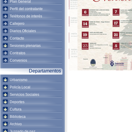
Plan General
Perfil del contratante
Teléfonos de interés
Callejero
Diarios Oficiales
Contacto
Sesiones plenarias
Contratos
Convenios
Departamentos
Urbanismo
Policía Local
Servicios Sociales
Deportes
Cultura
Biblioteca
Archivo
Juzgado de paz