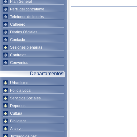
Plan General
Perfil del contratante
Teléfonos de interés
Callejero
Diarios Oficiales
Contacto
Sesiones plenarias
Contratos
Convenios
Departamentos
Urbanismo
Policía Local
Servicios Sociales
Deportes
Cultura
Biblioteca
Archivo
Juzgado de paz