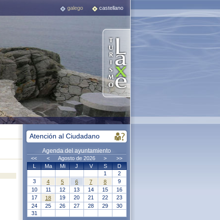
galego
castellano
Atención al Ciudadano
Agenda del ayuntamiento
<<
<
Agosto de 2026
>
>>
L
Ma
Mi
J
V
S
D
1
2
3
9
4
5
6
7
8
10
11
12
13
14
15
16
17
19
20
21
22
23
18
24
25
26
27
28
29
30
31