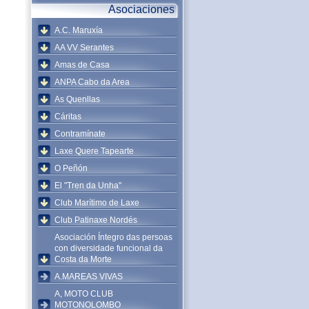
Asociaciones
A.C. Maruxía
AA VV Serantes
Amas de Casa
ANPA Cabo da Area
As Quenllas
Cáritas
Contramínate
Laxe Quere Tapearte
O Peñón
El "Tren da Unha"
Club Marítimo de Laxe
Club Patinaxe Nordés
Asociación Íntegro das persoas
con diversidade funcional da
Costa da Morte
A.MAREAS VIVAS
A, MOTO CLUB
MOTONOLOMBO