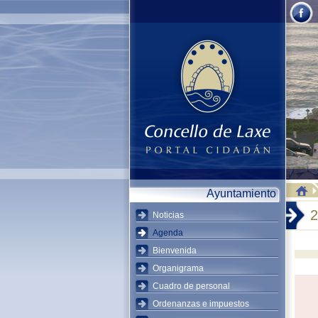
Ayuntamiento
2
Noticias
Agenda
Bienvenida
Organigrama
Cuadro de personal
Ordenanzas e impuestos