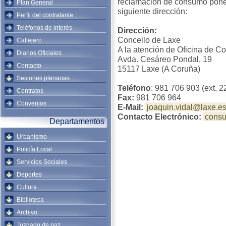
reclamación de consumo poneos
Plan General
siguiente dirección:
Perfil del contratante
Teléfonos de interés
Dirección:
Concello de Laxe
Callejero
A la atención de Oficina de 
Diarios Oficiales
Avda. Cesáreo Pondal, 19
Contacto
15117 Laxe (A Coruña)
Sesiones plenarias
Teléfono
: 981 706 903 (ext. 
Contratos
Fax:
981 706 964
Convenios
E-Mail:
joaquin.vidal@laxe.e
Contacto Electrónico:
cons
Departamentos
Urbanismo
Policía Local
Servicios Sociales
Deportes
Cultura
Biblioteca
Archivo
Juzgado de paz