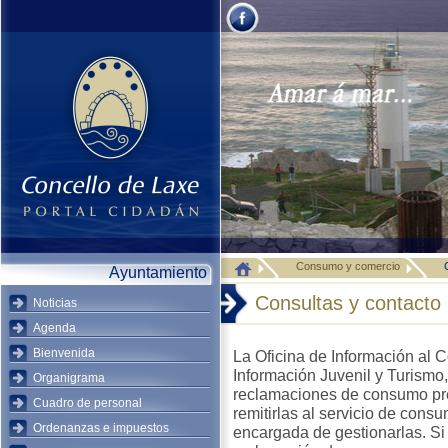
Consumo y comercio
Ayuntamiento
Consultas y contacto
Noticias
Agenda
Bienvenida
La Oficina de Información al C
Información Juvenil y Turismo,
Organigrama
reclamaciones de consumo pre
Cuadro de personal
remitirlas al servicio de cons
Ordenanzas e impuestos
encargada de gestionarlas. Si