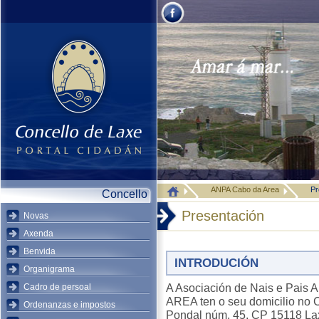
ANPA Cabo da Area
Pr
Concello
Presentación
Novas
Axenda
Benvida
INTRODUCIÓN
Organigrama
A Asociación de Nais e Pa
Cadro de persoal
AREA ten o seu domicilio no
Ordenanzas e impostos
Pondal núm. 45, CP 15118 La