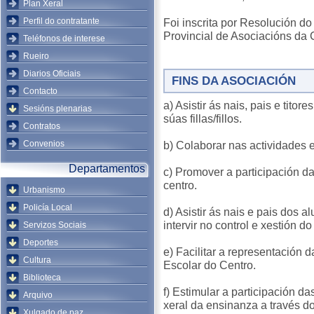
Plan Xeral
Perfil do contratante
Foi inscrita por Resolución d
Provincial de Asociacións da 
Teléfonos de interese
Rueiro
Diarios Oficiais
FINS DA ASOCIACIÓN
Contacto
a) Asistir ás nais, pais e titor
Sesións plenarias
súas fillas/fillos.
Contratos
Convenios
b) Colaborar nas actividades 
Departamentos
c) Promover a participación d
centro.
Urbanismo
Policía Local
d) Asistir ás nais e pais dos 
intervir no control e xestión do
Servizos Sociais
Deportes
e) Facilitar a representación 
Cultura
Escolar do Centro.
Biblioteca
f) Estimular a participación 
Arquivo
xeral da ensinanza a través d
Xulgado de paz