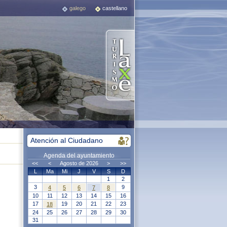
galego
castellano
Atención al Ciudadano
Agenda del ayuntamiento
<<
<
Agosto de 2026
>
>>
L
Ma
Mi
J
V
S
D
1
2
3
9
4
5
6
7
8
10
11
12
13
14
15
16
17
19
20
21
22
23
18
24
25
26
27
28
29
30
31