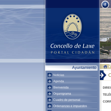
Ayuntamiento
C
Noticias
Agenda
Bienvenida
DIRE
Organigrama
TELÉ
Cuadro de personal
CORR
Ordenanzas e impuestos