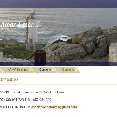
AA VV Serantes
Contacto
Contacto
ontacto
CCIÓN:
Transfontáns, s/n – SERANTES, Laxe
FONOS:
981 728 116 – 657 054 880
EO ELECTRÓNICO:
asociacionserantes@gmail.com