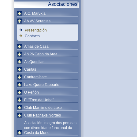
Asociaciones
A.C. Maruxía
AA VV Serantes
Presentación
Contacto
Amas de Casa
ANPA Cabo da Area
As Quenllas
Cáritas
Contramínate
Laxe Quere Tapearte
O Peñón
El "Tren da Unha"
Club Marítimo de Laxe
Club Patinaxe Nordés
Asociación Íntegro das persoas
con diversidade funcional da
Costa da Morte