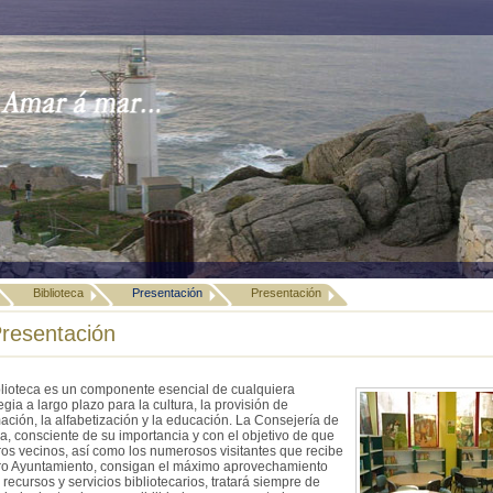
Biblioteca
Presentación
Presentación
resentación
blioteca es un componente esencial de cualquiera
egia a largo plazo para la cultura, la provisión de
ación, la alfabetización y la educación. La Consejería de
a, consciente de su importancia y con el objetivo de que
ros vecinos, así como los numerosos visitantes que recibe
ro Ayuntamiento, consigan el máximo aprovechamiento
 recursos y servicios bibliotecarios, tratará siempre de