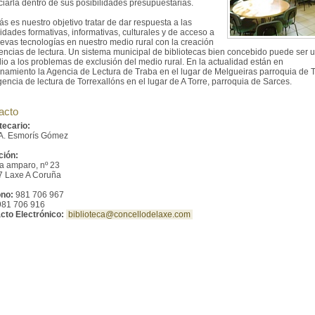
iarla dentro de sus posibilidades presupuestarias.
 es nuestro objetivo tratar de dar respuesta a las
dades formativas, informativas, culturales y de acceso a
uevas tecnologías en nuestro medio rural con la creación
encias de lectura. Un sistema municipal de bibliotecas bien concebido puede ser 
io a los problemas de exclusión del medio rural. En la actualidad están en
onamiento la Agencia de Lectura de Traba en el lugar de Melgueiras parroquia de 
gencia de lectura de Torrexallóns en el lugar de A Torre, parroquia de Sarces.
acto
tecario:
A. Esmorís Gómez
ción:
la amparo, nº 23
7 Laxe A Coruña
ono:
981 706 967
81 706 916
cto Electrónico:
biblioteca@concellodelaxe.com