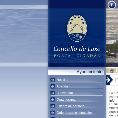
Ayuntamiento
P
Noticias
Agenda
Bienvenida
La bi
estrat
Organigrama
inform
Cultur
Cuadro de personal
nuest
nuest
Ordenanzas e impuestos
de los