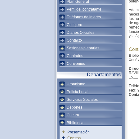
potenc
Plan General
Perfil del contratante
Además
necesi
Teléfonos de interés
las n
de ag
Callejero
remed
funci
Diarios Oficiales
y la A
Contacto
Sesiones plenarias
Cont
Biblio
Contratos
Xosé 
Convenios
Direc
R/ Vil
Departamentos
15.11
Urbanismo
Teléf
Fax:
9
Policía Local
Conta
Servicios Sociales
Deportes
Cultura
Biblioteca
Presentación
Centros