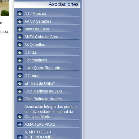
Asociaciones
A.C. Maruxía
AA VV Serantes
un
Amas de Casa
Traba
ANPA Cabo da Area
As Quenllas
Cáritas
Contramínate
Laxe Quere Tapearte
O Peñón
El "Tren da Unha"
Club Marítimo de Laxe
Club Patinaxe Nordés
Asociación Íntegro das persoas
con diversidade funcional da
Costa da Morte
A.MAREAS VIVAS
A, MOTO CLUB
MOTONOLOMBO