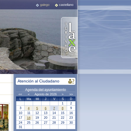
galego
castellano
Atención al Ciudadano
Agenda del ayuntamiento
<<
<
Agosto de 2026
>
>>
L
Ma
Mi
J
V
S
D
1
2
3
9
4
5
6
7
8
10
11
12
13
14
15
16
17
19
20
21
22
23
18
24
25
26
27
28
29
30
31