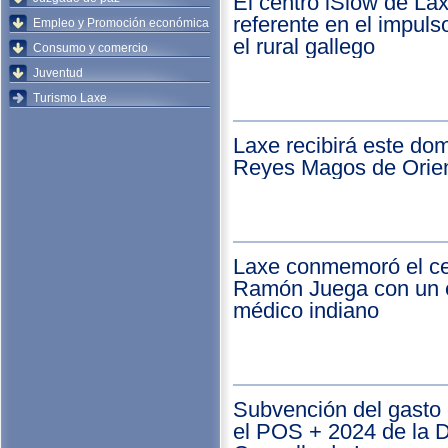
El centro iSlow de La
referente en el impul
Empleo y Promoción económica
el rural gallego
Consumo y comercio
Juventud
Turismo Laxe
Laxe recibirá este dom
Reyes Magos de Orie
Laxe conmemoró el ce
Ramón Juega con un 
médico indiano
Subvención del gasto 
el POS + 2024 de la 