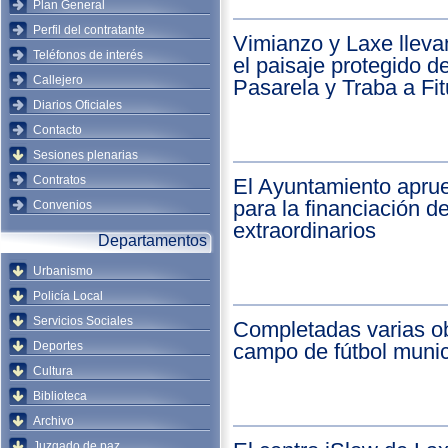
Plan General
Perfil del contratante
Vimianzo y Laxe llev
Teléfonos de interés
el paisaje protegido 
Callejero
Pasarela y Traba a Fi
Diarios Oficiales
Contacto
Sesiones plenarias
Contratos
El Ayuntamiento apru
para la financiación d
Convenios
extraordinarios
Departamentos
Urbanismo
Policía Local
Servicios Sociales
Completadas varias ob
Deportes
campo de fútbol munic
Cultura
Biblioteca
Archivo
Juzgado de paz