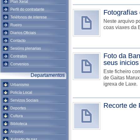
Plan Xeral
Perfil do contratante
Fotografías
Teléfonos de interese
Neste arquivo po
Rueiro
coas viaxes da 
Diarios Oficiais
Contacto
Sesións plenarias
Foto da Ban
Contratos
seus inicios
Convenios
Este ficheiro c
Departamentos
de Gaitas Maruxí
igrexa de Laxe.
Urbanismo
Policía Local
Servizos Sociais
Recorte de 
Deportes
Cultura
Biblioteca
Arquivo
Xulgado de paz