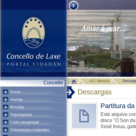
A.C. Maruxía
Descarg
Concello
Descargas
Novas
Axenda
Partitura d
Benvida
Este arquivo con
Organigrama
disco "O Son da 
Cadro de persoal
Xosé Insua, gait
Ordenanzas e impostos