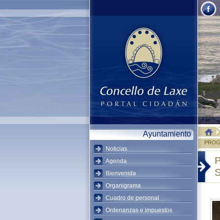
Ayuntamiento
PROG
Noticias
Agenda
Bienvenida
Organigrama
Cuadro de personal
Ordenanzas e impuestos