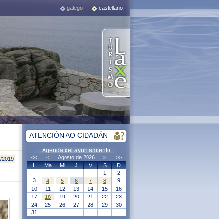
galego
castellano
ATENCIÓN AO CIDADÁN
Agenda del ayuntamiento
<<
<
Agosto de 2026
>
>>
0/2019
L
Ma
Mi
J
V
S
D
1
2
3
9
4
5
6
7
8
10
11
12
13
14
15
16
17
19
20
21
22
23
18
24
25
26
27
28
29
30
31