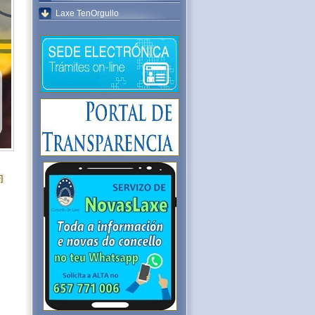
Laxe TenOrgullo
]