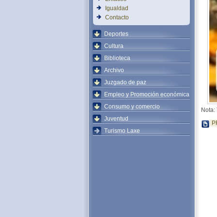
Igualdad
Contacto
Deportes
Cultura
Biblioteca
Archivo
Juzgado de paz
Empleo y Promoción económica
Consumo y comercio
Nota:
Juventud
P
Turismo Laxe