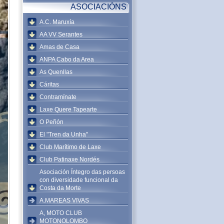
ASOCIACIÓNS
A.C. Maruxía
AA VV Serantes
Amas de Casa
ANPA Cabo da Area
As Quenllas
Cáritas
Contramínate
Laxe Quere Tapearte
O Peñón
El "Tren da Unha"
Club Marítimo de Laxe
Club Patinaxe Nordés
Asociación Íntegro das persoas
con diversidade funcional da
Costa da Morte
A.MAREAS VIVAS
A, MOTO CLUB
MOTONOLOMBO