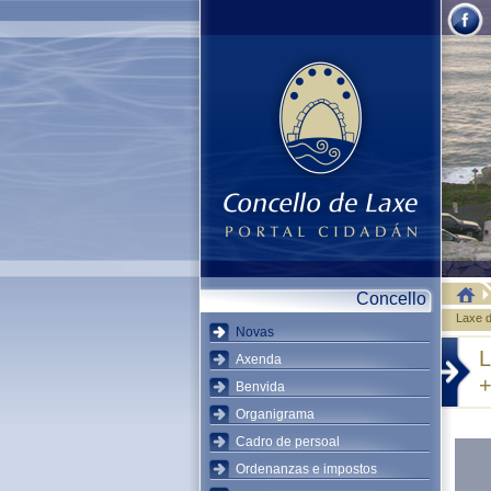
Concello
Laxe d
Novas
L
Axenda
+
Benvida
Organigrama
Cadro de persoal
Ordenanzas e impostos