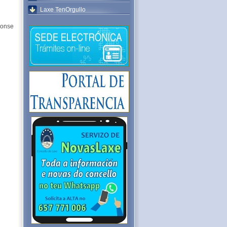
Laxe TenOrgullo
ronse