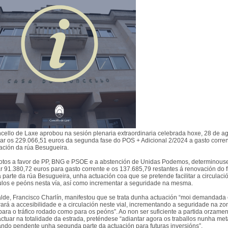
cello de Laxe aprobou na sesión plenaria extraordinaria celebrada hoxe, 28 de ag
nar os 229.066,51 euros da segunda fase do POS + Adicional 2/2024 a gasto corren
ación da rúa Besugueira.
otos a favor de PP, BNG e PSOE e a abstención de Unidas Podemos, determinous
ar 91.380,72 euros para gasto corrente e os 137.685,79 restantes á renovación do 
parte da rúa Besugueira, unha actuación coa que se pretende facilitar a circulaci
ulos e peóns nesta vía, así como incrementar a seguridade na mesma.
alde, Francisco Charlín, manifestou que se trata dunha actuación “moi demandada
ará a accesibilidade e a circulación neste vial, incrementando a seguridade na zo
para o tráfico rodado como para os peóns”. Ao non ser suficiente a partida orzamen
actuar na totalidade da estrada, preténdese “adiantar agora os traballos nunha met
ndo pendente unha segunda parte da actuación para futuras inversións”.