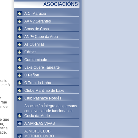
ASOCIACIÓNS
A.C. Maruxía
AA VV Serantes
Amas de Casa
ANPA Cabo da Area
As Quenllas
Cáritas
Contramínate
Laxe Quere Tapearte
O Peñón
osto,
O Tren da Unha
te e á
Clube Marítimo de Laxe
e
Club Patinaxe Nordés
firme
Asociación Íntegro das persoas
ón de
con diversidade funcional da
Costa da Morte
 e que
A.MAREAS VIVAS
na,
taria
A, MOTO CLUB
ade,
MOTONOLOMBO