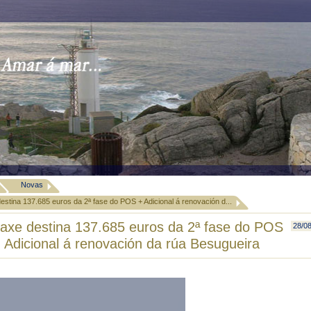
Novas
estina 137.685 euros da 2ª fase do POS + Adicional á renovación d...
axe destina 137.685 euros da 2ª fase do POS
28/0
 Adicional á renovación da rúa Besugueira