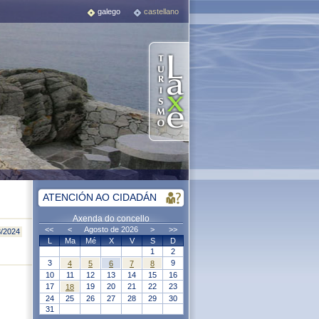
galego
castellano
ATENCIÓN AO CIDADÁN
Axenda do concello
<<
<
Agosto de 2026
>
>>
8/2024
L
Ma
Mé
X
V
S
D
1
2
3
9
4
5
6
7
8
10
11
12
13
14
15
16
17
19
20
21
22
23
18
24
25
26
27
28
29
30
31