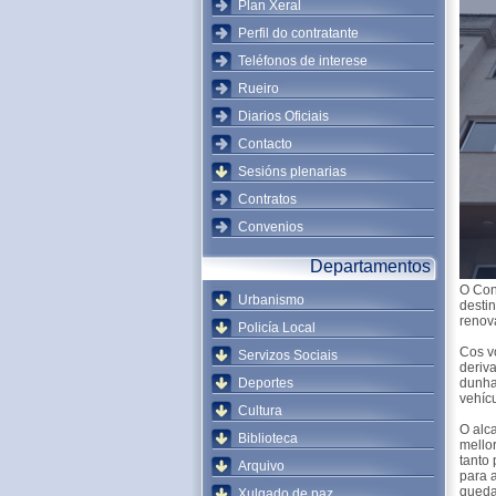
Plan Xeral
Perfil do contratante
Teléfonos de interese
Rueiro
Diarios Oficiais
Contacto
Sesións plenarias
Contratos
Convenios
Departamentos
O Con
Urbanismo
desti
renov
Policía Local
Cos v
Servizos Sociais
deriv
Deportes
dunha 
vehíc
Cultura
O alc
Biblioteca
mellor
tanto 
Arquivo
para 
queda
Xulgado de paz