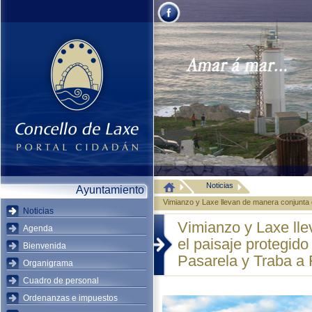
Noticias
Ayuntamiento
Vimianzo y Laxe llevan de manera conjunta e
Noticias
Vimianzo y Laxe ll
Agenda
el paisaje protegid
Bienvenida
Pasarela y Traba a 
Organigrama
Cuadro de personal
Ordenanzas e impuestos