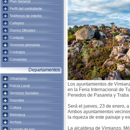
Plan General
Perfil del contratante
Teléfonos de interés
Callejero
Diarios Oficiales
Contacto
Sesiones plenarias
Contratos
Convenios
Departamentos
Urbanismo
Los ayuntamientos de Vimianz
Policía Local
en la Feria Internacional de 
Servicios Sociales
Penedos de Pasarela y Traba 
Deportes
Será el jueves, 23 de enero, a 
Cultura
Ambos ayuntamientos vecinos, 
Biblioteca
la riqueza de este paisaje y e
Archivo
La alcaldesa de Vimianzo, Món
Juzgado de paz