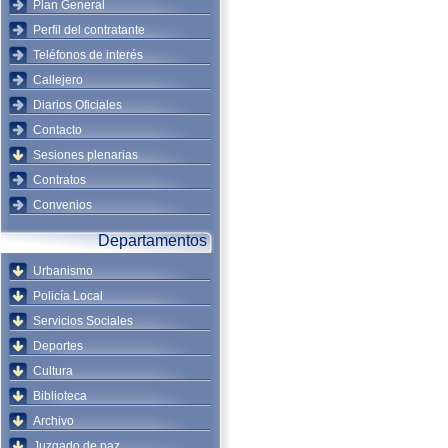
Plan General
Perfil del contratante
Teléfonos de interés
Callejero
Diarios Oficiales
Contacto
Sesiones plenarias
Contratos
Convenios
Departamentos
Urbanismo
Policía Local
Servicios Sociales
Deportes
Cultura
Biblioteca
Archivo
Juzgado de paz