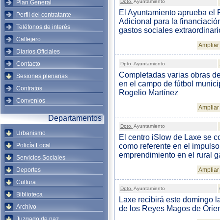
Dpto.
Ayuntamiento
Plan General
El Ayuntamiento aprueba el
Perfil del contratante
Adicional para la financiació
Teléfonos de interés
gastos sociales extraordinari
Callejero
Ampliar 
Diarios Oficiales
Contacto
Dpto.
Ayuntamiento
Completadas varias obras d
Sesiones plenarias
en el campo de fútbol munici
Contratos
Rogelio Martínez
Convenios
Ampliar 
Departamentos
Dpto.
Ayuntamiento
Urbanismo
El centro iSlow de Laxe se c
Policía Local
como referente en el impulso
emprendimiento en el rural g
Servicios Sociales
Deportes
Ampliar 
Cultura
Dpto.
Ayuntamiento
Biblioteca
Laxe recibirá este domingo la
Archivo
de los Reyes Magos de Orie
Juzgado de paz