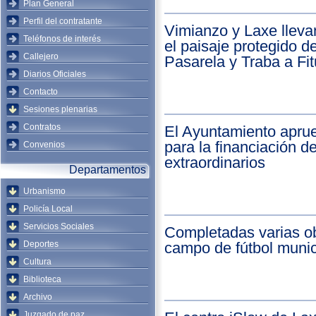
Plan General
Perfil del contratante
Vimianzo y Laxe llev
Teléfonos de interés
el paisaje protegido 
Callejero
Pasarela y Traba a Fi
Diarios Oficiales
Contacto
Sesiones plenarias
Contratos
El Ayuntamiento apru
para la financiación d
Convenios
extraordinarios
Departamentos
Urbanismo
Policía Local
Servicios Sociales
Completadas varias ob
Deportes
campo de fútbol munic
Cultura
Biblioteca
Archivo
Juzgado de paz