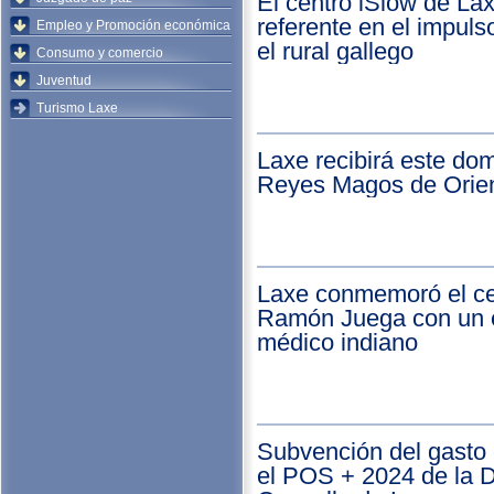
El centro iSlow de La
referente en el impul
Empleo y Promoción económica
el rural gallego
Consumo y comercio
Juventud
Turismo Laxe
Laxe recibirá este dom
Reyes Magos de Orie
Laxe conmemoró el ce
Ramón Juega con un 
médico indiano
Subvención del gasto 
el POS + 2024 de la 